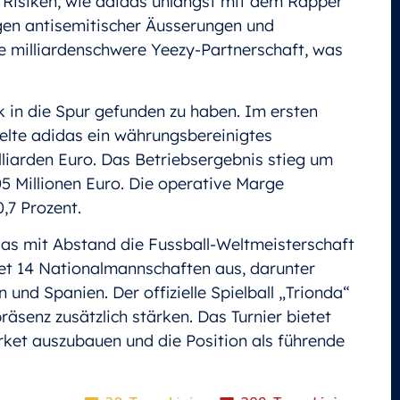
 Risiken, wie adidas unlängst mit dem Rapper
gen antisemitischer Äusserungen und
e milliardenschwere Yeezy-Partnerschaft, was
ck in die Spur gefunden zu haben. Im ersten
elte adidas ein währungsbereinigtes
liarden Euro. Das Betriebsergebnis stieg um
05 Millionen Euro. Die operative Marge
,7 Prozent.
idas mit Abstand die Fussball-Weltmeisterschaft
et 14 Nationalmannschaften aus, darunter
und Spanien. Der offizielle Spielball „Trionda“
räsenz zusätzlich stärken. Das Turnier bietet
ket auszubauen und die Position als führende