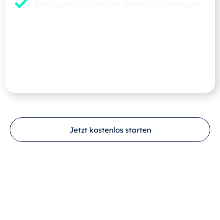
Ideal zum langfristigen Testen von Strategien.
Dein Aktiendepot dient nur als Übungsplattform,
um die Eigenschaften Strukturierter Produkte im
Vergleich zu Aktien besser einschätzen zu können.
Es wird im Gegensatz zum Strukidepot am Ende
der Spielrunden nicht zurückgesetzt.
Jetzt kostenlos starten