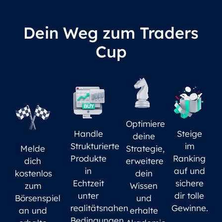
Dein Weg zum Traders
Cup
Optimiere
Handle
Steige
deine
Strukturierte
im
Melde
Strategie,
Produkte
Ranking
dich
erweitere
in
auf und
kostenlos
dein
Echtzeit
sichere
zum
Wissen
unter
dir tolle
Börsenspiel
und
realitätsnahen
Gewinne.
an und
erhalte
Bedingungen.