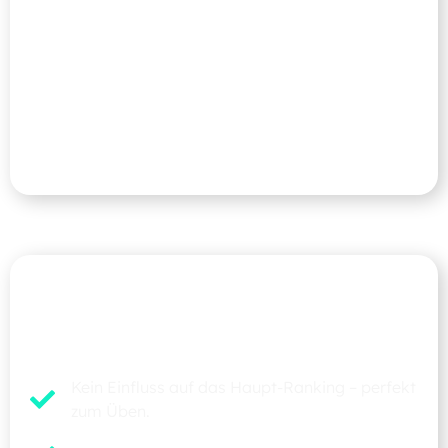
Das Strukidepot ist das Hauptspiel-Depot in dem
du Anlage- und Hebelprodukte traden kannst.
Nach jeder Spielrunde wird für das Strukidepot ein
Sieger des Traders Cup gekürt und das Depot wird
wieder auf das ursprüngliche Startkapital
zurückgesetzt.
Dein Übungs-Depot
Aktiendepot
Kein Einfluss auf das Haupt-Ranking – perfekt
zum Üben.