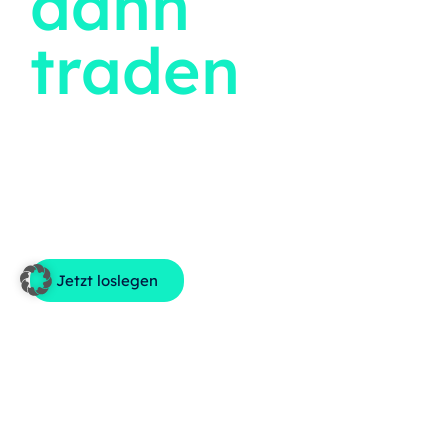
dann
traden
Deine Willkommensgeschenke im Wert von über
CHF 125! Melde dich zum Traders Cup an und
sichere dir den Persönlichkeitstest von Dr.
Raimund Schriek sowie exklusiven Analysen von
The Market für 2 Monate kostenlos!
Jetzt loslegen