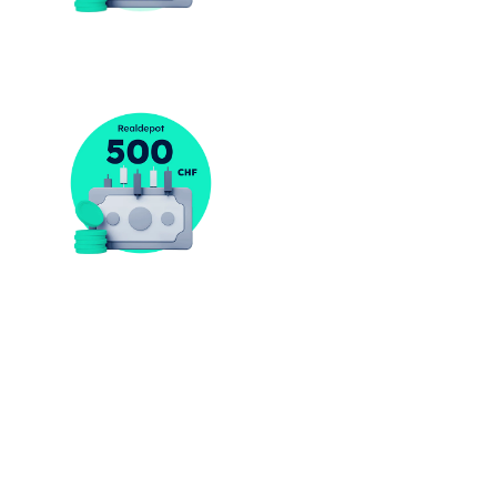
#4-
10
CHF 500 Realdepot