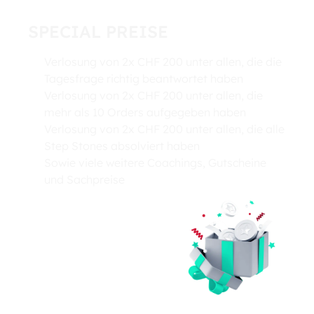
SPECIAL PREISE
Verlosung von 2x CHF 200 unter allen, die die
Tagesfrage richtig beantwortet haben
Verlosung von 2x CHF 200 unter allen, die
mehr als 10 Orders aufgegeben haben
Verlosung von 2x CHF 200 unter allen, die alle
Step Stones absolviert haben
Sowie viele weitere Coachings, Gutscheine
und Sachpreise