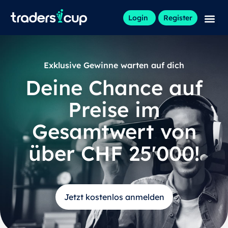
Inhalt
springen
Login
Register
Exklusive Gewinne warten auf dich
Deine Chance auf
Preise im
Gesamtwert von
über CHF 25'000!
Jetzt kostenlos anmelden