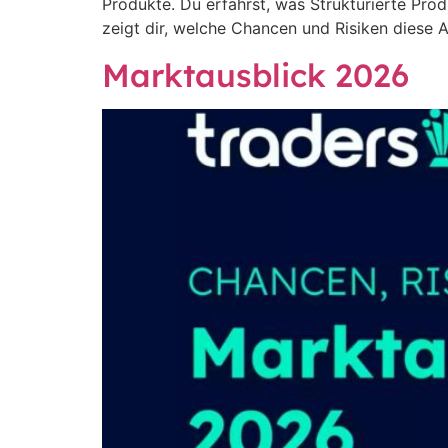
Produkte. Du erfährst, was Strukturierte Pro
zeigt dir, welche Chancen und Risiken diese A
Marktausblick 2026