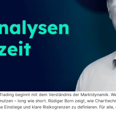
 Trading beginnt mit dem Verständnis der Marktdynamik. W
 nutzen – long wie short. Rüdiger Born zeigt, wie Charttec
e Einstiege und klare Risikogrenzen zu definieren. Für al