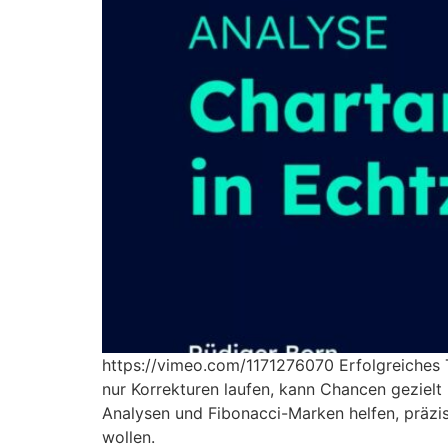
https://vimeo.com/1171276070 Erfolgreiches
nur Korrekturen laufen, kann Chancen gezielt
Analysen und Fibonacci-Marken helfen, präzis
wollen.