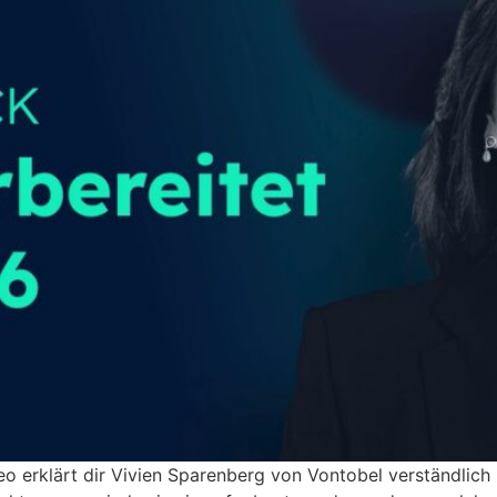
 erklärt dir Vivien Sparenberg von Vontobel verständlich 