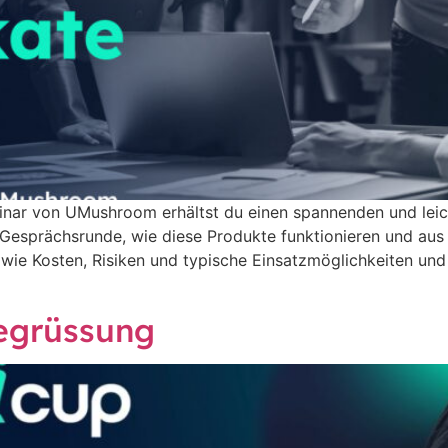
ar von UMushroom erhältst du einen spannenden und leicht 
en Gesprächsrunde, wie diese Produkte funktionieren und a
wie Kosten, Risiken und typische Einsatzmöglichkeiten und
egrüssung